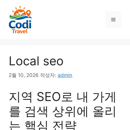
컨
텐
츠
메
로
건
뉴
너
뛰
기
Local seo
2월 10, 2026
작성자:
admin
지역 SEO로 내 가게
를 검색 상위에 올리
는 핵심 전략