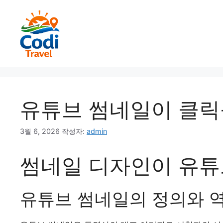
컨
텐
츠
로
건
너
뛰
기
유튜브 썸네일이 클릭
3월 6, 2026
작성자:
admin
썸네일 디자인이 유튜
유튜브 썸네일의 정의와 