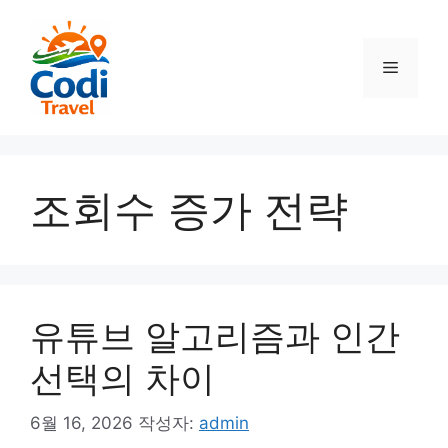
컨
텐
츠
메
로
건
뉴
너
뛰
기
조회수 증가 전략
유튜브 알고리즘과 인간
선택의 차이
6월 16, 2026
작성자:
admin