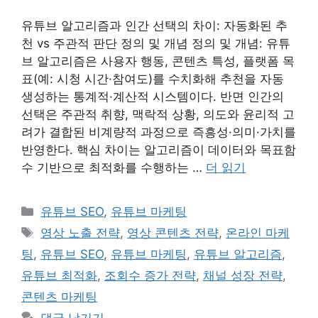
유튜브 알고리즘과 인간 선택의 차이: 자동화된 추
천 vs 주관적 판단 정의 및 개념 정의 및 개념: 유튜
브 알고리즘은 사용자 행동, 콘텐츠 특성, 플랫폼 목
표(예: 시청 시간·참여도)를 수치화해 추천을 자동
생성하는 통계적·계산적 시스템이다. 반면 인간의
선택은 주관적 취향, 맥락적 상황, 의도와 윤리적 고
려가 결합된 비계량적 과정으로 즉흥성·의미·가치를
반영한다. 핵심 차이는 알고리즘이 데이터와 목표함
수 기반으로 최적화를 수행하는 …
더 읽기
카
유튜브 SEO
,
유튜브 마케팅
테
태
영상 노출 전략
,
영상 콘텐츠 전략
,
온라인 마케
고
그
팅
,
유튜브 SEO
,
유튜브 마케팅
,
유튜브 알고리즘
,
리
유튜브 최적화
,
조회수 증가 전략
,
채널 성장 전략
,
콘텐츠 마케팅
댓글 남기기