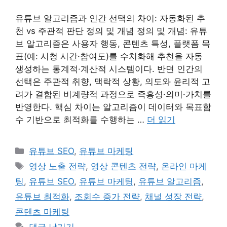
유튜브 알고리즘과 인간 선택의 차이: 자동화된 추
천 vs 주관적 판단 정의 및 개념 정의 및 개념: 유튜
브 알고리즘은 사용자 행동, 콘텐츠 특성, 플랫폼 목
표(예: 시청 시간·참여도)를 수치화해 추천을 자동
생성하는 통계적·계산적 시스템이다. 반면 인간의
선택은 주관적 취향, 맥락적 상황, 의도와 윤리적 고
려가 결합된 비계량적 과정으로 즉흥성·의미·가치를
반영한다. 핵심 차이는 알고리즘이 데이터와 목표함
수 기반으로 최적화를 수행하는 …
더 읽기
카
유튜브 SEO
,
유튜브 마케팅
테
태
영상 노출 전략
,
영상 콘텐츠 전략
,
온라인 마케
고
그
팅
,
유튜브 SEO
,
유튜브 마케팅
,
유튜브 알고리즘
,
리
유튜브 최적화
,
조회수 증가 전략
,
채널 성장 전략
,
콘텐츠 마케팅
댓글 남기기