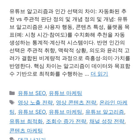
유튜브 알고리즘과 인간 선택의 차이: 자동화된 추
천 vs 주관적 판단 정의 및 개념 정의 및 개념: 유튜
브 알고리즘은 사용자 행동, 콘텐츠 특성, 플랫폼 목
표(예: 시청 시간·참여도)를 수치화해 추천을 자동
생성하는 통계적·계산적 시스템이다. 반면 인간의
선택은 주관적 취향, 맥락적 상황, 의도와 윤리적 고
려가 결합된 비계량적 과정으로 즉흥성·의미·가치를
반영한다. 핵심 차이는 알고리즘이 데이터와 목표함
수 기반으로 최적화를 수행하는 …
더 읽기
카
유튜브 SEO
,
유튜브 마케팅
테
태
영상 노출 전략
,
영상 콘텐츠 전략
,
온라인 마케
고
그
팅
,
유튜브 SEO
,
유튜브 마케팅
,
유튜브 알고리즘
,
리
유튜브 최적화
,
조회수 증가 전략
,
채널 성장 전략
,
콘텐츠 마케팅
댓글 남기기