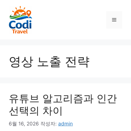
컨
텐
츠
메
로
건
뉴
너
뛰
기
영상 노출 전략
유튜브 알고리즘과 인간
선택의 차이
6월 16, 2026
작성자:
admin