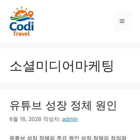
컨
텐
츠
메
로
건
뉴
너
뛰
기
소셜미디어마케팅
유튜브 성장 정체 원인
6월 16, 2026
작성자:
admin
유튜브 성장 정체의 주요 원인 성장 정체의 정의와