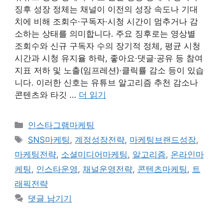
징후 성장 정체는 채널이 이전의 성장 속도나 기대
치에 비해 조회수·구독자·시청 시간이 멈추거나 감
소하는 상태를 의미합니다. 주요 징후로는 영상별
조회수와 신규 구독자 수의 장기적 정체, 평균 시청
시간과 시청 유지율 하락, 좋아요·댓글·공유 등 참여
지표 저하 및 노출(임프레션)·클릭률 감소 등이 있습
니다. 이러한 신호는 유튜브 알고리즘 추천 감소나
콘텐츠와 타깃 …
더 읽기
카
인스타그램마케팅
테
태
SNS마케팅
,
계정성장전략
,
마케팅브랜드성장
,
고
그
마케팅전략
,
소셜미디어마케팅
,
알고리즘
,
온라인마
리
케팅
,
인스타운영
,
채널운영전략
,
콘텐츠마케팅
,
트
래픽전략
댓글 남기기