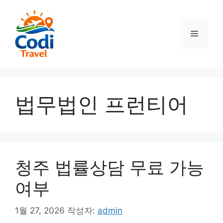
컨
텐
츠
메
로
건
뉴
너
뛰
기
법무법인 프런티어
청주 법률상담 무료 가능
여부
1월 27, 2026
작성자:
admin