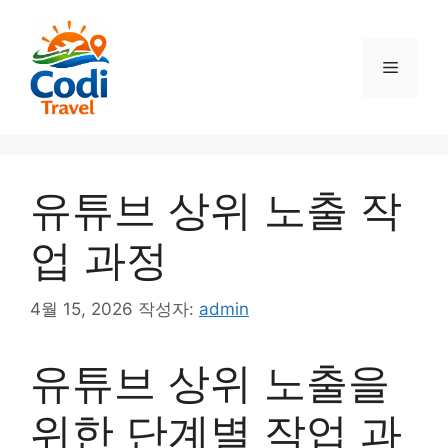
컨
텐
츠
메
로
건
뉴
너
뛰
기
유튜브 상위 노출 작
업 과정
4월 15, 2026
작성자:
admin
유튜브 상위 노출을
위한 단계별 작업 과