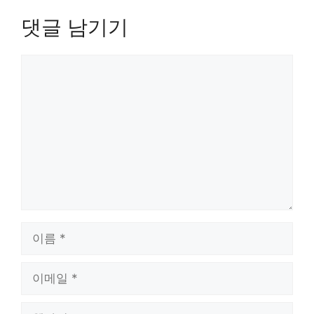
댓글 남기기
댓
글
이
름
이
메
일
웹