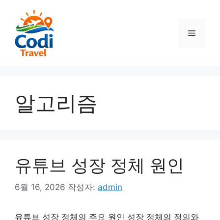
컨
텐
츠
메
로
건
뉴
너
뛰
기
알고리즘
유튜브 성장 정체 원인
6월 16, 2026
작성자:
admin
유튜브 성장 정체의 주요 원인 성장 정체의 정의와