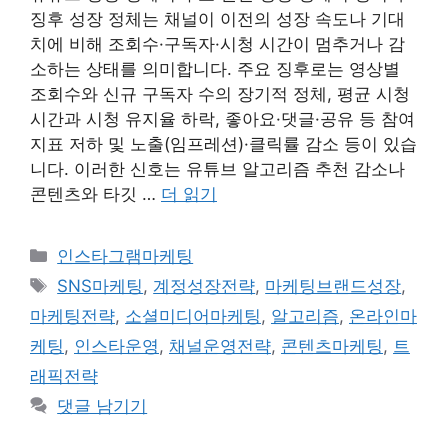
징후 성장 정체는 채널이 이전의 성장 속도나 기대
치에 비해 조회수·구독자·시청 시간이 멈추거나 감
소하는 상태를 의미합니다. 주요 징후로는 영상별
조회수와 신규 구독자 수의 장기적 정체, 평균 시청
시간과 시청 유지율 하락, 좋아요·댓글·공유 등 참여
지표 저하 및 노출(임프레션)·클릭률 감소 등이 있습
니다. 이러한 신호는 유튜브 알고리즘 추천 감소나
콘텐츠와 타깃 …
더 읽기
카
인스타그램마케팅
테
태
SNS마케팅
,
계정성장전략
,
마케팅브랜드성장
,
고
그
마케팅전략
,
소셜미디어마케팅
,
알고리즘
,
온라인마
리
케팅
,
인스타운영
,
채널운영전략
,
콘텐츠마케팅
,
트
래픽전략
댓글 남기기